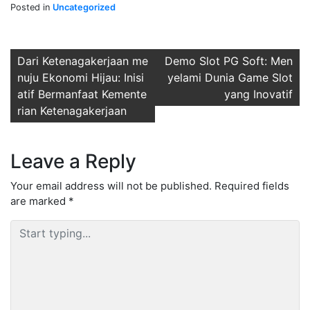
Posted in
Uncategorized
Post
Dari Ketenagakerjaan me
Demo Slot PG Soft: Men
nuju Ekonomi Hijau: Inisi
yelami Dunia Game Slot
navigation
atif Bermanfaat Kemente
yang Inovatif
rian Ketenagakerjaan
Leave a Reply
Your email address will not be published.
Required fields
are marked
*