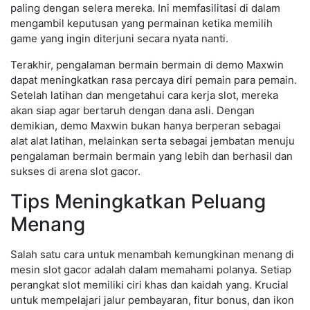
paling dengan selera mereka. Ini memfasilitasi di dalam
mengambil keputusan yang permainan ketika memilih
game yang ingin diterjuni secara nyata nanti.
Terakhir, pengalaman bermain bermain di demo Maxwin
dapat meningkatkan rasa percaya diri pemain para pemain.
Setelah latihan dan mengetahui cara kerja slot, mereka
akan siap agar bertaruh dengan dana asli. Dengan
demikian, demo Maxwin bukan hanya berperan sebagai
alat alat latihan, melainkan serta sebagai jembatan menuju
pengalaman bermain bermain yang lebih dan berhasil dan
sukses di arena slot gacor.
Tips Meningkatkan Peluang
Menang
Salah satu cara untuk menambah kemungkinan menang di
mesin slot gacor adalah dalam memahami polanya. Setiap
perangkat slot memiliki ciri khas dan kaidah yang. Krucial
untuk mempelajari jalur pembayaran, fitur bonus, dan ikon