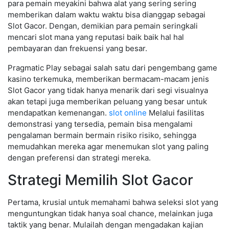
para pemain meyakini bahwa alat yang sering sering
memberikan dalam waktu waktu bisa dianggap sebagai
Slot Gacor. Dengan, demikian para pemain seringkali
mencari slot mana yang reputasi baik baik hal hal
pembayaran dan frekuensi yang besar.
Pragmatic Play sebagai salah satu dari pengembang game
kasino terkemuka, memberikan bermacam-macam jenis
Slot Gacor yang tidak hanya menarik dari segi visualnya
akan tetapi juga memberikan peluang yang besar untuk
mendapatkan kemenangan.
slot online
Melalui fasilitas
demonstrasi yang tersedia, pemain bisa mengalami
pengalaman bermain bermain risiko risiko, sehingga
memudahkan mereka agar menemukan slot yang paling
dengan preferensi dan strategi mereka.
Strategi Memilih Slot Gacor
Pertama, krusial untuk memahami bahwa seleksi slot yang
menguntungkan tidak hanya soal chance, melainkan juga
taktik yang benar. Mulailah dengan mengadakan kajian