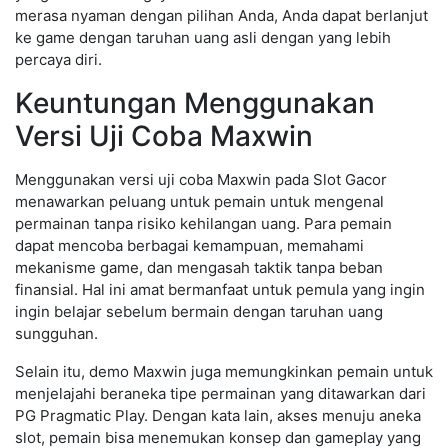
merasa nyaman dengan pilihan Anda, Anda dapat berlanjut
ke game dengan taruhan uang asli dengan yang lebih
percaya diri.
Keuntungan Menggunakan
Versi Uji Coba Maxwin
Menggunakan versi uji coba Maxwin pada Slot Gacor
menawarkan peluang untuk pemain untuk mengenal
permainan tanpa risiko kehilangan uang. Para pemain
dapat mencoba berbagai kemampuan, memahami
mekanisme game, dan mengasah taktik tanpa beban
finansial. Hal ini amat bermanfaat untuk pemula yang ingin
ingin belajar sebelum bermain dengan taruhan uang
sungguhan.
Selain itu, demo Maxwin juga memungkinkan pemain untuk
menjelajahi beraneka tipe permainan yang ditawarkan dari
PG Pragmatic Play. Dengan kata lain, akses menuju aneka
slot, pemain bisa menemukan konsep dan gameplay yang