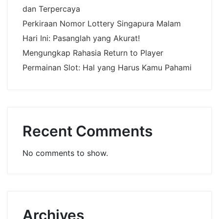
dan Terpercaya
Perkiraan Nomor Lottery Singapura Malam
Hari Ini: Pasanglah yang Akurat!
Mengungkap Rahasia Return to Player
Permainan Slot: Hal yang Harus Kamu Pahami
Recent Comments
No comments to show.
Archives