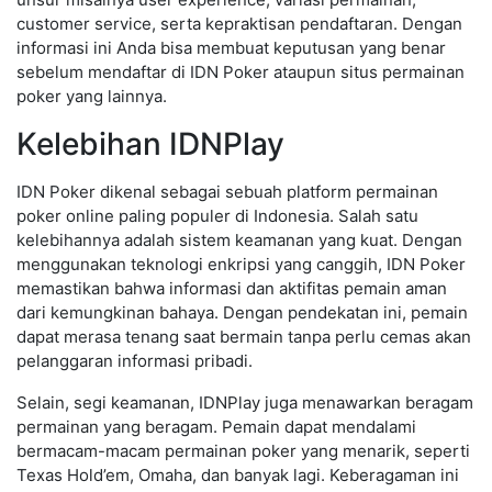
customer service, serta kepraktisan pendaftaran. Dengan
informasi ini Anda bisa membuat keputusan yang benar
sebelum mendaftar di IDN Poker ataupun situs permainan
poker yang lainnya.
Kelebihan IDNPlay
IDN Poker dikenal sebagai sebuah platform permainan
poker online paling populer di Indonesia. Salah satu
kelebihannya adalah sistem keamanan yang kuat. Dengan
menggunakan teknologi enkripsi yang canggih, IDN Poker
memastikan bahwa informasi dan aktifitas pemain aman
dari kemungkinan bahaya. Dengan pendekatan ini, pemain
dapat merasa tenang saat bermain tanpa perlu cemas akan
pelanggaran informasi pribadi.
Selain, segi keamanan, IDNPlay juga menawarkan beragam
permainan yang beragam. Pemain dapat mendalami
bermacam-macam permainan poker yang menarik, seperti
Texas Hold’em, Omaha, dan banyak lagi. Keberagaman ini