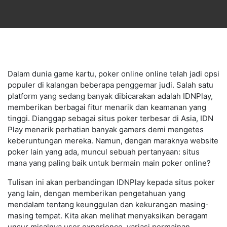
Dalam dunia game kartu, poker online online telah jadi opsi
populer di kalangan beberapa penggemar judi. Salah satu
platform yang sedang banyak dibicarakan adalah IDNPlay,
memberikan berbagai fitur menarik dan keamanan yang
tinggi. Dianggap sebagai situs poker terbesar di Asia, IDN
Play menarik perhatian banyak gamers demi mengetes
keberuntungan mereka. Namun, dengan maraknya website
poker lain yang ada, muncul sebuah pertanyaan: situs
mana yang paling baik untuk bermain main poker online?
Tulisan ini akan perbandingan IDNPlay kepada situs poker
yang lain, dengan memberikan pengetahuan yang
mendalam tentang keunggulan dan kekurangan masing-
masing tempat. Kita akan melihat menyaksikan beragam
unsur misalnya user experience, variasi permainan,