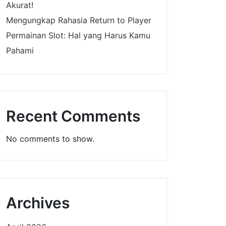
Akurat!
Mengungkap Rahasia Return to Player
Permainan Slot: Hal yang Harus Kamu
Pahami
Recent Comments
No comments to show.
Archives