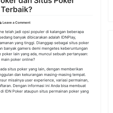
ker dan Situs Poker
 Terbaik?
on
Leave a Comment
Pembandingan
IDN
ne telah jadi opsi populer di kalangan beberapa
Poker
 sedang banyak dibicarakan adalah IDNPlay,
dan
amanan yang tinggi. Dianggap sebagai situs poker
Situs
atian banyak gamers demi mengetes keberuntungan
Poker
poker lain yang ada, muncul sebuah pertanyaan:
Berbeda:
 main poker online?
Mana
yang
pada situs poker yang lain, dengan memberikan
Terbaik?
nggulan dan kekurangan masing-masing tempat.
sur misalnya user experience, variasi permainan,
aftaran. Dengan informasi ini Anda bisa membuat
di IDN Poker ataupun situs permainan poker yang