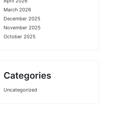
April 2026
March 2026
December 2025
November 2025
October 2025
Categories
Uncategorized